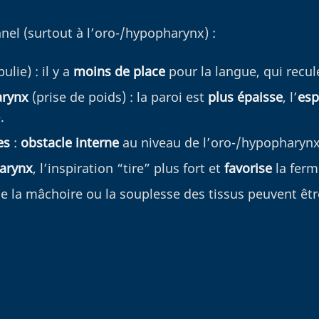
nel (surtout à l’oro-/hypopharynx) :
lie) : il y a
moins de place
pour la langue, qui recul
arynx
(prise de poids) : la paroi est
plus épaisse
, l’
esp
.
es
:
obstacle interne
au niveau de l’oro-/hypopharynx
arynx
, l’inspiration “tire” plus fort et
favorise
la ferm
e de la mâchoire ou la souplesse des tissus peuvent êt