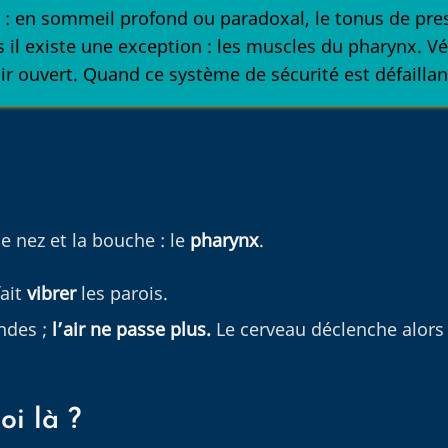
er : en sommeil profond ou paradoxal, le tonus de pre
l existe une exception : les muscles du pharynx. Vérit
air ouvert. Quand ce système de sécurité est défaill
le nez et la bouche : le
pharynx
.
fait
vibrer
les parois.
ndes ;
l’air ne passe plus.
Le cerveau déclenche alor
oi là ?