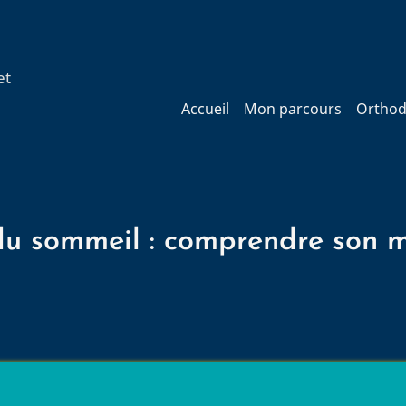
et
Main
Accueil
Mon parcours
Orthod
navigation
du sommeil : comprendre son 