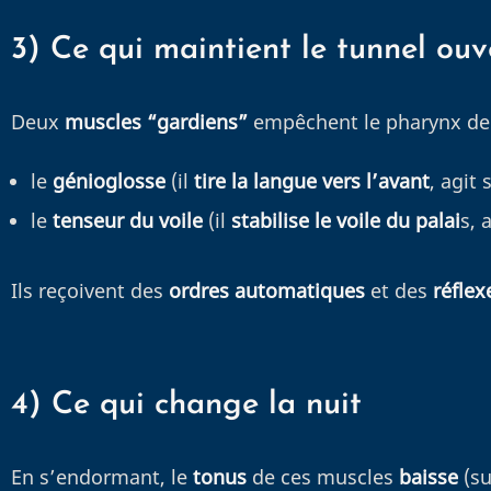
3) Ce qui maintient le tunnel ouv
Deux
muscles “gardiens”
empêchent le pharynx de s
le
génioglosse
(il
tire la langue vers l’avant
, agit
le
tenseur du voile
(il
stabilise le voile du palai
s, 
Ils reçoivent des
ordres automatiques
et des
réflex
4) Ce qui change la nuit
En s’endormant, le
tonus
de ces muscles
baisse
(su