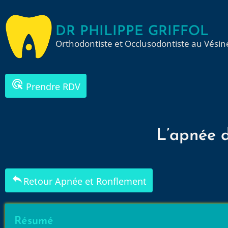
Aller
au
DR PHILIPPE GRIFFOL
contenu
Orthodontiste et Occlusodontiste au Vésin
principal
ads_click
Prendre RDV
L’apnée 
reply
Retour Apnée et Ronflement
Résumé