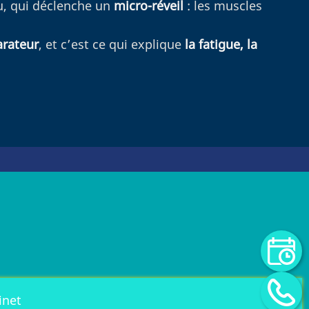
u, qui déclenche un
micro-réveil
: les muscles
arateur
, et c’est ce qui explique
la fatigue, la
inet