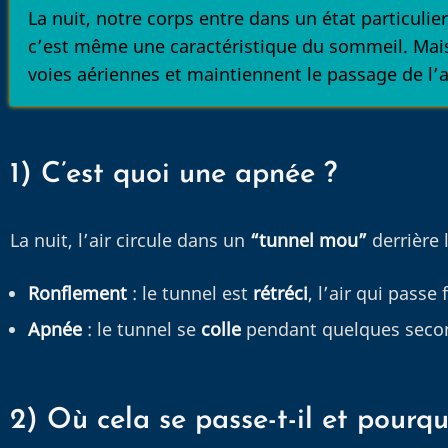
La nuit, notre corps entre dans un état particuli
c’est même une caractéristique du sommeil. Mais i
voies aériennes et maintiennent le passage de l’
1) C’est quoi une apnée ?
La nuit, l’air circule dans un
“tunnel mou”
derrière 
Ronflement
: le tunnel est
rétréci
, l’air qui passe 
Apnée
: le tunnel se
colle
pendant quelques seco
2) Où cela se passe-t-il et pourqu