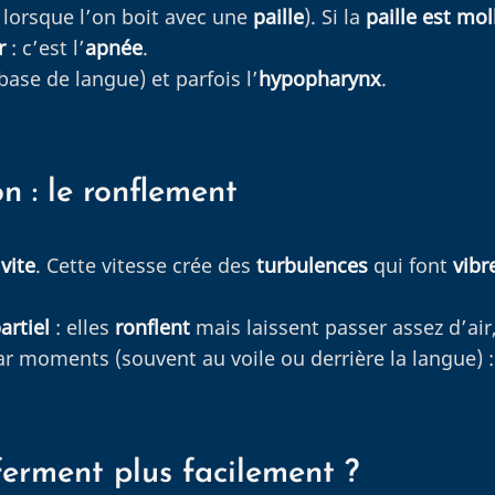
orsque l’on boit avec une
paille
). Si la
paille est mol
r
: c’est l’
apnée
.
 base de langue) et parfois l’
hypopharynx
.
n : le ronflement
vite
. Cette vitesse crée des
turbulences
qui font
vibr
artiel
: elles
ronflent
mais laissent passer assez d’air
r moments (souvent au voile ou derrière la langue) : 
ferment plus facilement ?