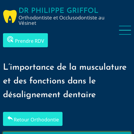
Aller
DR PHILIPPE GRIFFOL
au
Orthodontiste et Occlusodontiste au
contenu
Vésinet
principal
ads_click
Prendre RDV
L’importance de la musculature
et des fonctions dans le
désalignement dentaire
reply
Retour Orthodontie