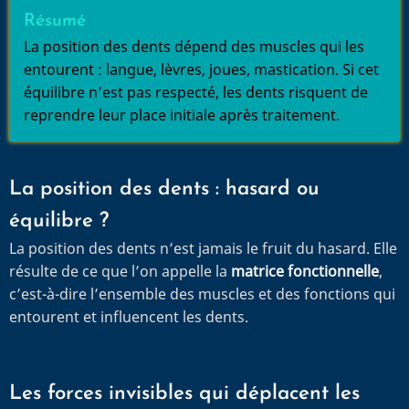
Résumé
La position des dents dépend des muscles qui les
entourent : langue, lèvres, joues, mastication. Si cet
équilibre n’est pas respecté, les dents risquent de
reprendre leur place initiale après traitement.
La position des dents : hasard ou
équilibre ?
La position des dents n’est jamais le fruit du hasard. Elle
résulte de ce que l’on appelle la
matrice fonctionnelle
,
c’est-à-dire l’ensemble des muscles et des fonctions qui
entourent et influencent les dents.
Les forces invisibles qui déplacent les